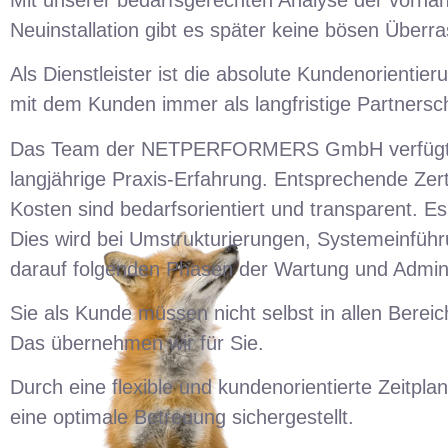
Neuinstallation gibt es später keine bösen Überr
Als Dienstleister ist die absolute Kundenorienti
mit dem Kunden immer als langfristige Partnersch
Das Team der NETPERFORMERS GmbH verfügt üb
langjährige Praxis-Erfahrung. Entsprechende Zerti
Kosten sind bedarfsorientiert und transparent. Es
Dies wird bei Umstrukturierungen, Systemeinführun
darauf folgenden Phasen der Wartung und Admini
Sie als Kunde müssen nicht selbst in allen Bereic
Das übernehmen wir für Sie.
Durch eine flexible und kundenorientierte Zeitpla
eine optimale Betreuung sichergestellt.